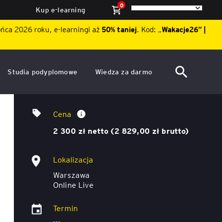
0
Kup e-learning
ońca 2026 roku, e-learningi aż
50% taniej
. Kod: „
Wakacje26″ |
Studia podyplomowe
Wiedza za darmo
ACCA po polsku – Zarządzanie
Dzień Otwarty EY Academy of
Optymalizacja procesów
finansami i rachunkowość w
Business 2026
Cena
środowisku międzynarodowym
ę
2 300 zł netto (2 829,00 zł brutto)
Akademia WSB
Aktualności
ACCA Strategic Professional
Lokalizacja
ile
Artykuły
Akademia WSB
Warszawa
ój
wych
Online Live
Raporty
ACCA Professional – studia
podyplomowe w języku
Termin
ń
angielskim - ALK
Webinary