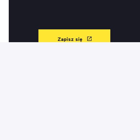
Zapisz się
Kontakt
Informacje prawne
Regulamin sklepu
Mapa serwisu
Mapa szkoleń