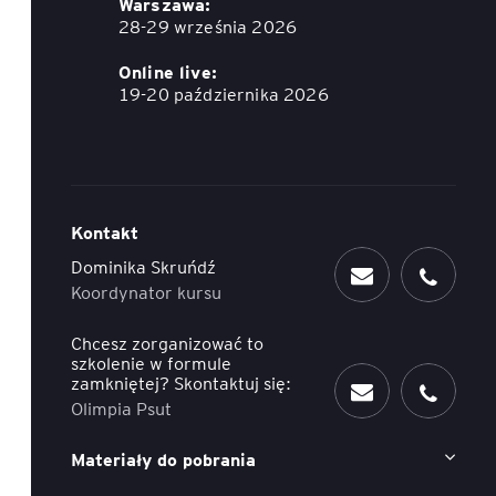
Warszawa:
28-29 września 2026
ACCA - Master’s Degree in
Accounting Explained:
Finance and Accounting - SGH
Nieoczywiste przypadki
Online live:
księgowe
19-20 października 2026
MSSF w praktyce – studia
podyplomowe
Kawa z Ekspertem
/ Agile
International Finance – studia
People&Culture – podręczny
podyplomowe
niezbędnik w świecie HR
Kontakt
Audyt wewnętrzny – studia
Tempo Menedżera – znajdź
Dominika Skruńdź
podyplomowe
własne tempo
Koordynator kursu
Master of Business
Chcesz zorganizować to
Administration w Dąbrowie
szkolenie w formule
zamkniętej? Skontaktuj się:
Górniczej
Olimpia Psut
Safety)
MBA w jęz. polskim z
Materiały do pobrania
Programem Zarządzania
Projektami