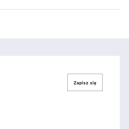
e
age
tna
cji
Zapisz się
ów
ami