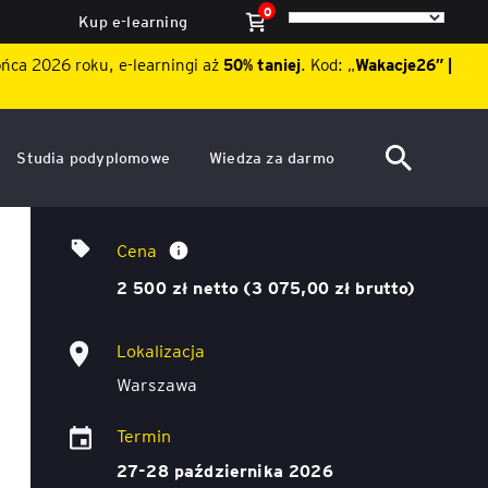
0
Kup e-learning
ońca 2026 roku, e-learningi aż
50% taniej
. Kod: „
Wakacje26″ |
Studia podyplomowe
Wiedza za darmo
ACCA po polsku – Zarządzanie
Dzień Otwarty EY Academy of
Oszustwa w organizacjach.
finansami i rachunkowość w
Business 2026
Cena
środowisku międzynarodowym
Zapobieganie nadużyciom
ę
2 500 zł netto (3 075,00 zł brutto)
Akademia WSB
Aktualności
ACCA Strategic Professional
Lokalizacja
ile
Artykuły
Akademia WSB
Warszawa
ój
wych
Raporty
ACCA Professional – studia
Termin
podyplomowe w języku
ń
angielskim - ALK
Webinary
27-28 października 2026