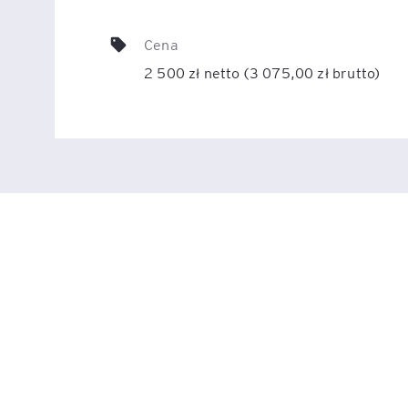
Cena
Legal AI – sztuczna intel
dla prawników
2 500 zł netto (3 075,00 zł brutto)