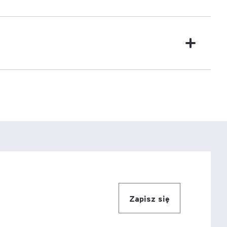
e
age
tna
cji
ów
Zapisz się
ami