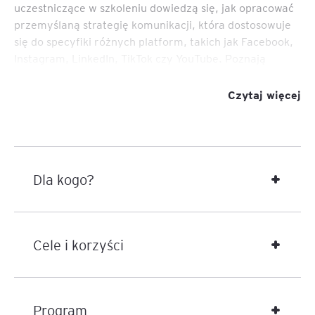
uczestniczące w szkoleniu dowiedzą się, jak opracować
przemyślaną strategię komunikacji, która dostosowuje
się do specyfiki różnych platform, takich jak Facebook,
Instagram, LinkedIn, TikTok czy YouTube. Poznają
różnice w algorytmie poszczególnych platform oraz
sprawdzą w praktyce, jaki rodzaj komunikacji i w
Czytaj więcej
których kanałach społecznościowych odpowiadać
będzie na ich cele biznesowe czy osobiste.
Dla kogo?
Cele i korzyści
Program