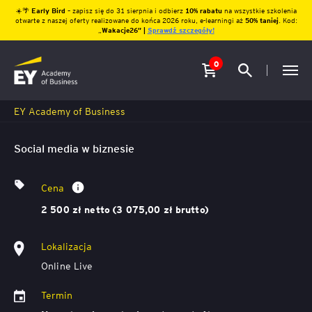
☀️🌴
Early Bird
– zapisz się do 31 sierpnia i odbierz
10% rabatu
na wszystkie szkolenia
otwarte z naszej oferty realizowane do końca 2026 roku, e-learningi aż
50% taniej
. Kod:
„
Wakacje26″ |
Sprawdź szczegóły!
0
EY Academy of Business
Social media w biznesie
Cena
2 500 zł netto (3 075,00 zł brutto)
Lokalizacja
Online Live
Termin