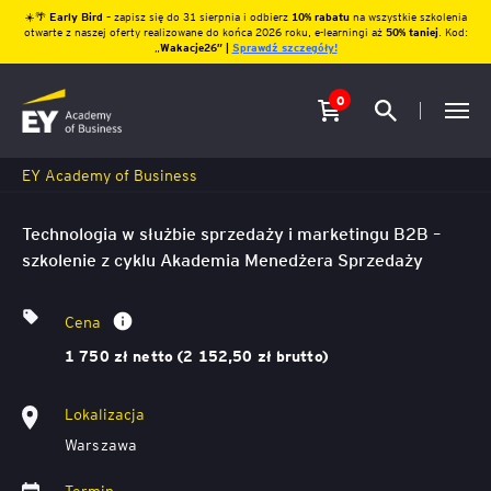
☀️🌴
Early Bird
– zapisz się do 31 sierpnia i odbierz
10% rabatu
na wszystkie szkolenia
otwarte z naszej oferty realizowane do końca 2026 roku, e-learningi aż
50% taniej
. Kod:
„
Wakacje26″ |
Sprawdź szczegóły!
0
EY Academy of Business
Technologia w służbie sprzedaży i marketingu B2B –
szkolenie z cyklu Akademia Menedżera Sprzedaży
Cena
1 750 zł netto (2 152,50 zł brutto)
Lokalizacja
Warszawa
Termin