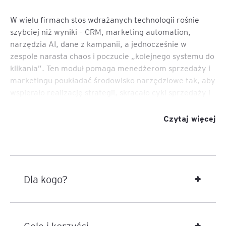
W wielu firmach stos wdrażanych technologii rośnie
szybciej niż wyniki – CRM, marketing automation,
narzędzia AI, dane z kampanii, a jednocześnie w
zespole narasta chaos i poczucie „kolejnego systemu do
klikania”. Ten moduł pomaga menedżerom sprzedaży i
marketingu poukładać środowisko narzędziowe tak, aby
wspierało realizację strategii, skracało cykl sprzedaży i
poprawiało jakość decyzji, zamiast generować silosy i
raporty „dla raportów”. Uczestnicy uczą się patrzeć na
Czytaj więcej
technologię jak na element procesu biznesowego – od
zdefiniowanej strategii, przez proces, aż po konkretne
dane i automatyzacje.
Szkolenie jest częścią programu
„Akademia
Dla kogo?
Menedżera Sprzedaży”.