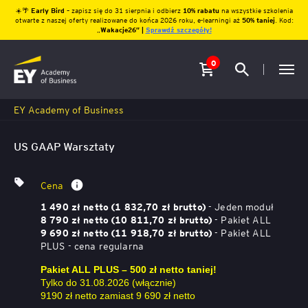
☀️🌴
Early Bird
– zapisz się do 31 sierpnia i odbierz
10% rabatu
na wszystkie szkolenia
otwarte z naszej oferty realizowane do końca 2026 roku, e-learningi aż
50% taniej
. Kod:
„
Wakacje26″ |
Sprawdź szczegóły!
0
EY Academy of Business
US GAAP Warsztaty
Cena
- Jeden moduł
1 490 zł netto (1 832,70 zł brutto)
- Pakiet ALL
8 790 zł netto (10 811,70 zł brutto)
- Pakiet ALL
9 690 zł netto (11 918,70 zł brutto)
PLUS - cena regularna
Pakiet ALL PLUS – 500 zł netto taniej!
Tylko do 31.08.2026 (włącznie)
9190 zł netto zamiast 9 690 zł netto