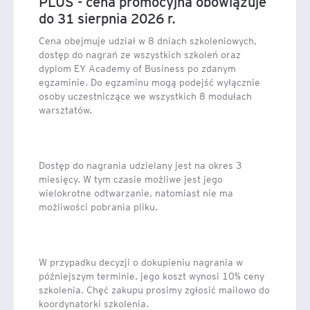
PLUS - cena promocyjna obowiązuje
US GAAP oraz praktycznej, w formie testów i ich
do 31 sierpnia 2026 r.
rozwiązań. Po zakończeniu całego cyklu i zaliczeniu
egzaminu uczestnicy otrzymują dyplom EY Academy of
Cena obejmuje udział w 8 dniach szkoleniowych,
Business.
dostęp do nagrań ze wszystkich szkoleń oraz
dyplom EY Academy of Business po zdanym
egzaminie. Do egzaminu mogą podejść wyłącznie
osoby uczestniczące we wszystkich 8 modułach
warsztatów.
Dostęp do nagrania udzielany jest na okres 3
miesięcy. W tym czasie możliwe jest jego
wielokrotne odtwarzanie, natomiast nie ma
możliwości pobrania pliku.
W przypadku decyzji o dokupieniu nagrania w
późniejszym terminie, jego koszt wynosi 10% ceny
szkolenia. Chęć zakupu prosimy zgłosić mailowo do
koordynatorki szkolenia.