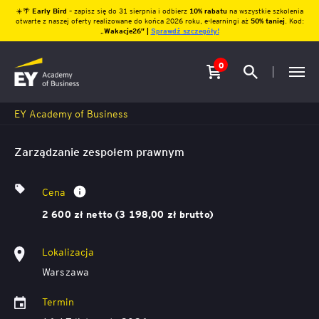
☀️🌴
Early Bird
– zapisz się do 31 sierpnia i odbierz
10% rabatu
na wszystkie szkolenia
otwarte z naszej oferty realizowane do końca 2026 roku, e-learningi aż
50% taniej
. Kod:
„
Wakacje26″ |
Sprawdź szczegóły!
0
EY Academy of Business
Zarządzanie zespołem prawnym
Cena
2 600 zł netto (3 198,00 zł brutto)
Lokalizacja
Warszawa
Termin