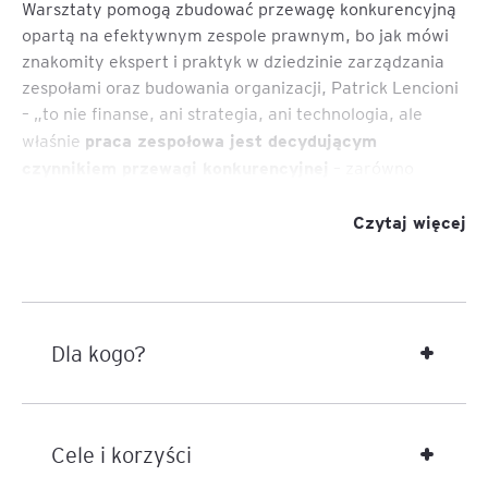
Warsztaty pomogą zbudować przewagę konkurencyjną
opartą na efektywnym zespole prawnym, bo jak mówi
znakomity ekspert i praktyk w dziedzinie zarządzania
zespołami oraz budowania organizacji, Patrick Lencioni
– „to nie finanse, ani strategia, ani technologia, ale
praca zespołowa jest decydującym
właśnie
czynnikiem przewagi konkurencyjnej
– zarówno
dlatego, że jest tak potężna i wszechmocna, jak i
dlatego, że występuje tak rzadko”.
Czytaj więcej
Dla kogo?
Cele i korzyści