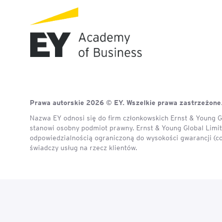
Mapa szkoleń
AI w Pythonie: Praktyczn
Warsztaty z Large Langu
Models
Chat GPT i AI – Inteligen
analiza danych
Prawa autorskie 2026 © EY. Wszelkie prawa zastrzeżone
Prawo sztucznej inteligen
Nazwa EY odnosi się do firm członkowskich Ernst & Young Gl
stanowi osobny podmiot prawny. Ernst & Young Global Limite
AI w finansach
odpowiedzialnością ograniczoną do wysokości gwarancji (c
świadczy usług na rzecz klientów.
Agenci AI w praktyce –
Warsztaty dla menedżer
Generatywna AI – prawne
aspekty
AI w zarządzaniu projekt