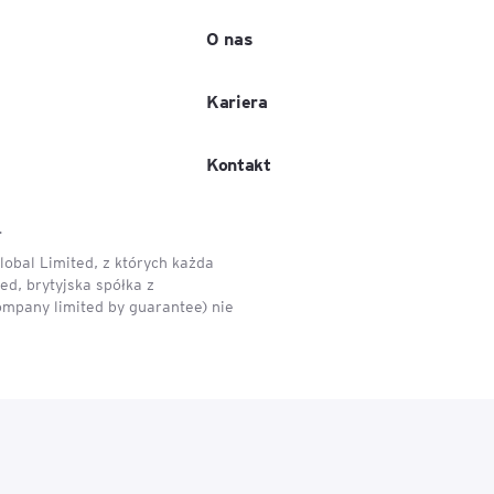
O nas
e
age
Kariera
tna
Kontakt
.
cji
obal Limited, z których każda
d, brytyjska spółka z
ompany limited by guarantee) nie
ów
ami