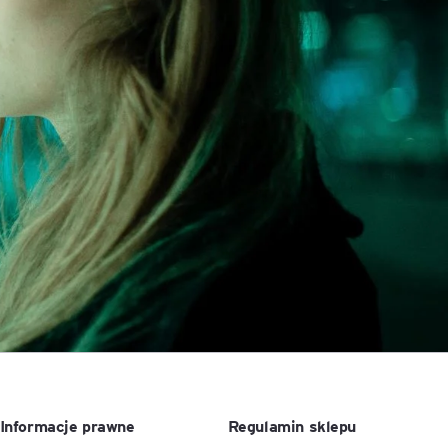
ACCA - Master’s Degree in
Accounting Explained:
Finance and Accounting - SGH
Nieoczywiste przypadki
księgowe
MSSF w praktyce – studia
podyplomowe
Kawa z Ekspertem
/ Agile
International Finance – studia
People&Culture – podręczny
podyplomowe
niezbędnik w świecie HR
Audyt wewnętrzny – studia
Tempo Menedżera – znajdź
podyplomowe
własne tempo
Master of Business
Administration w Dąbrowie
Górniczej
Safety)
MBA w jęz. polskim z
Programem Zarządzania
Informacje prawne
Regulamin sklepu
Projektami