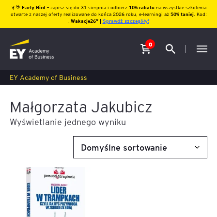
☀️🌴
Early Bird
– zapisz się do 31 sierpnia i odbierz
10% rabatu
na wszystkie szkolenia
otwarte z naszej oferty realizowane do końca 2026 roku, e-learningi aż
50% taniej
. Kod:
„
Wakacje26″ |
Sprawdź szczegóły!
0
EY Academy of Business
Małgorzata Jakubicz
Wyświetlanie jednego wyniku