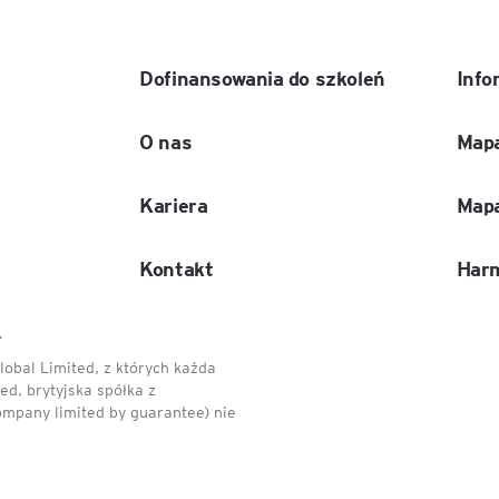
e
Dofinansowania do szkoleń
Info
age
O nas
Mapa
tna
Kariera
Mapa
cji
Kontakt
Har
.
ów
obal Limited, z których każda
d, brytyjska spółka z
ompany limited by guarantee) nie
ami