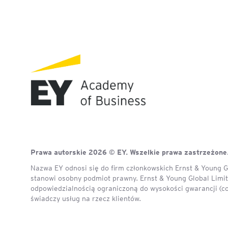
Mapa szkoleń
AI w Pythonie: Praktyczn
Warsztaty z Large Langu
Models
Chat GPT i AI – Inteligen
analiza danych
Prawo sztucznej inteligen
AI w finansach
Prawa autorskie 2026 © EY. Wszelkie prawa zastrzeżone
Agenci AI w praktyce –
Warsztaty dla menedżer
Nazwa EY odnosi się do firm członkowskich Ernst & Young Gl
stanowi osobny podmiot prawny. Ernst & Young Global Limite
odpowiedzialnością ograniczoną do wysokości gwarancji (c
Generatywna AI – prawne
świadczy usług na rzecz klientów.
aspekty
AI w zarządzaniu projekt