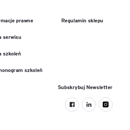
Executive MBA z programem
Zarządzanie Projektami w
rmacje prawne
Regulamin sklepu
Uniwersytecie WSB Merito we
Wrocławiu
 serwisu
Manager ESG
 szkoleń
Compliance Manager 2.0 –
narzędzia, technologie i
monogram szkoleń
praktyka
Subskrybuj Newsletter