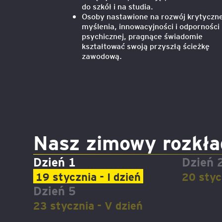
do szkół i na studia.
Osoby nastawione na rozwój krytyczn
Legal AI – sztuczna intel
myślenia, innowacyjności i odporności
dla prawników
psychicznej, pragnące świadomie
kształtować swoją przyszłą ścieżkę
zawodową.
Nasz zimowy rozkła
Dzień 1
Dzień 
19 stycznia - I dzień
20 stycz
Dzień 5
23 stycznia - V dzień