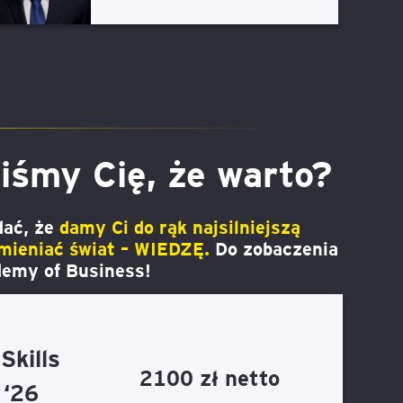
iśmy Cię, że warto?
dać, że
damy Ci do rąk najsilniejszą
zmieniać świat – WIEDZĘ.
Do zobaczenia
emy of Business!
Skills
2100 zł netto
 ‘26