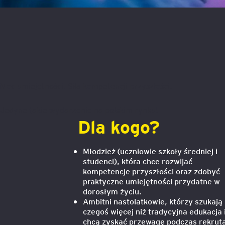
Mapa szkoleń
AI w Pythonie: Praktyczn
Warsztaty z Large Langu
Models
Chat GPT i AI – Inteligen
analiza danych
Moc umiejętności. Siła kompetencji przyszłości.
Prawo sztucznej inteligen
Jedyne takie wydarzenie na polskim rynku!
Dla kogo?
AI w finansach
Młodzież (uczniowie szkoły średniej i
Agenci AI w praktyce –
studenci), która chce rozwijać
Warsztaty dla menedżer
kompetencje przyszłości oraz zdobyć
praktyczne umiejętności przydatne w
Generatywna AI – prawne
dorosłym życiu.
aspekty
Ambitni nastolatkowie, którzy szukają
czegoś więcej niż tradycyjna edukacja 
chcą zyskać przewagę podczas rekruta
AI w zarządzaniu projekt