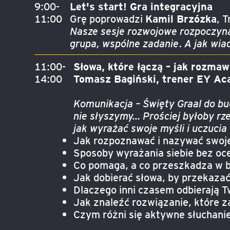
9:00-
Let's start! Gra integracyjna
11:00
Grę poprowadzi
Kamil Brzózka
, 
Nasze sesje rozwojowe rozpoczynam
grupa, wspólne zadanie. A jak wia
11:00-
Słowa, które łączą – jak rozma
14:00
Tomasz Bagiński, trener EY Ac
Komunikacja – Święty Graal do bu
nie słyszymy… Prościej byłoby rze
jak wyrażać swoje myśli i uczucia
Jak rozpoznawać i nazywać swoj
Sposoby wyrażania siebie bez oce
Co pomaga, a co przeszkadza w 
Jak dobierać słowa, by przekazać
Dlaczego inni czasem odbierają T
Jak znaleźć rozwiązanie, które z
Czym różni się aktywne słuchan