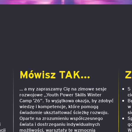
e
age
tna
cji
Mówisz TAK...
Z
… a my zapraszamy Cię na zimowe sesje
5
rozwojowe ,,Youth Power Skills Winter
c
ów
Camp ’26”. To wyjątkowa okazja, by zdobyć
B
wiedzę i kompetencje, które pomogą
w
świadomie ukształtować ścieżkę rozwoju.
s
Oparte na zrozumieniu współczesnego
S
i
świata i dostrzeganiu indywidualnych
g
cji
możliwości, warsztaty te wzmocnią
W
ami