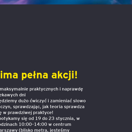
Executive MBA z programem
Zarządzanie Projektami w
Uniwersytecie WSB Merito we
Wrocławiu
Manager ESG
Compliance Manager 2.0 –
narzędzia, technologie i
ima pełna akcji!
praktyka
 maksymalnie praktycznych i naprawdę
iekawych dni
ędziemy dużo ćwiczyć i zamieniać słowo
 czyn, sprawdzając, jak teoria sprawdza
ię w prawdziwej praktyce!
potykamy się od 19 do 23 stycznia, w
odzinach 10:00–14:00 w centrum
arszawy (blisko metra, jesteśmy