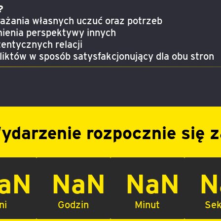
?
ażania własnych uczuć oraz potrzeb
ienia perspektywy innych
entycznych relacji
iktów w sposób satysfakcjonujący dla obu stron
ydarzenie rozpocznie się z
aN
NaN
NaN
N
ni
Godzin
Minut
Se