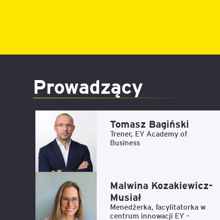
Prowadzący
Tomasz Bagiński
Trener, EY Academy of
Business
Malwina Kozakiewicz-
Musiał
Menedżerka, facylitatorka w
centrum innowacji EY –