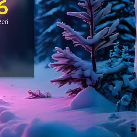
6
ACCA - Master’s Degree in
Accounting Explained:
Finance and Accounting - SGH
Nieoczywiste przypadki
księgowe
zeń
MSSF w praktyce – studia
podyplomowe
Kawa z Ekspertem
/ Agile
International Finance – studia
People&Culture – podręczny
podyplomowe
niezbędnik w świecie HR
Audyt wewnętrzny – studia
Tempo Menedżera – znajdź
podyplomowe
własne tempo
Master of Business
Administration w Dąbrowie
Górniczej
Safety)
MBA w jęz. polskim z
Programem Zarządzania
Projektami