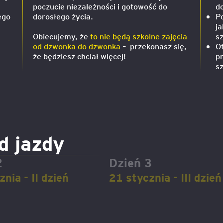
poczucie niezależności i gotowość do
d
ego
dorosłego życia.
Po
igencja
ja
Obiecujemy, że
to nie będą szkolne zajęcia
s
od dzwonka do dzwonka
– przekonasz się,
O
że będziesz chciał więcej!
pr
s
d jazdy
2
Dzień 3
nia - II dzień
21 stycznia - III dzień