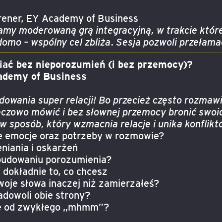
Trener, EY Academy of Business
y moderowaną grą integracyjną, w trakcie której 
domo – wspólny cel zbliża. Sesja pozwoli przełama
wiać bez nieporozumień (i bez przemocy)?
ademy of Business
dowania super relacji! Bo przecież często rozmaw
czowo mówić i bez słownej przemocy bronić swoich 
 w sposób, który wzmacnia relacje i unika konflikt
e emocje oraz potrzeby w rozmowie?
niania i oskarżeń
budowaniu porozumienia?
 dokładnie to, co chcesz
woje słowa inaczej niż zamierzałeś?
adowoli obie strony?
ie od zwykłego „mhmm”?