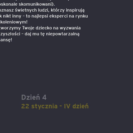
oskonale skomunikowani).
znasz świetnych ludzi, którzy inspirują
k nikt inny – to najlepsi eksperci na rynku
zkoleniowym!
tworzymy Twoje dziecko na wyzwania
zyszłości – daj mu tę niepowtarzalną
zansę!
Dzień 4
22 stycznia - IV dzień