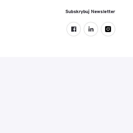
ACCA - Master’s Degree in
Accounting Explained:
Subskrybuj Newsletter
Finance and Accounting - SGH
Nieoczywiste przypadki
księgowe
MSSF w praktyce – studia
podyplomowe
Kawa z Ekspertem
/ Agile
International Finance – studia
People&Culture – podręczny
podyplomowe
niezbędnik w świecie HR
Audyt wewnętrzny – studia
Tempo Menedżera – znajdź
podyplomowe
własne tempo
Master of Business
Administration w Dąbrowie
Górniczej
Safety)
MBA w jęz. polskim z
Programem Zarządzania
Projektami