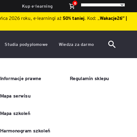
0
Kup e-learning
ońca 2026 roku, e-learningi aż
50% taniej
. Kod: „
Wakacje26″ |
Studia podyplomowe
Wiedza za darmo
ACCA po polsku – Zarządzanie
Dzień Otwarty EY Academy of
finansami i rachunkowość w
Business 2026
środowisku międzynarodowym
ę
Informacje prawne
Regulamin sklepu
Akademia WSB
Aktualności
Mapa serwisu
ACCA Strategic Professional
ile
Artykuły
Akademia WSB
ój
wych
Mapa szkoleń
Raporty
ACCA Professional – studia
podyplomowe w języku
ń
angielskim - ALK
Webinary
Harmonogram szkoleń