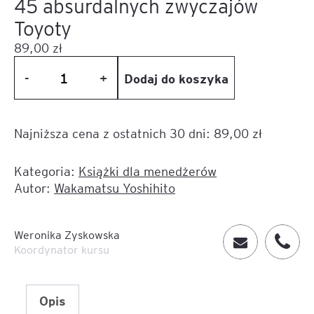
45 absurdalnych zwyczajów
Toyoty
89,00
zł
Dodaj do koszyka
-
+
ilość
45
absurdalnych
Najniższa cena z ostatnich 30 dni:
89,00
zł
zwyczajów
Toyoty
Kategoria:
Książki dla menedżerów
Autor:
Wakamatsu Yoshihito
Kontakt
Weronika Zyskowska
Koordynator kursu
Opis