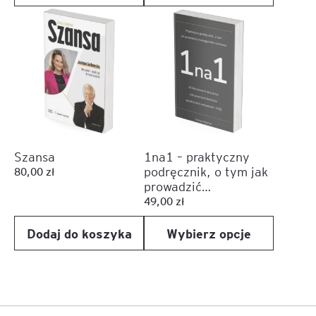
37,80 zł
Ten
do
produkt
56,70 zł
ma
wiele
wariantów.
Opcje
można
wybrać
na
Szansa
1na1 – praktyczny
stronie
podręcznik, o tym jak
80,00
zł
produktu
prowadzić
managerskie rozmowy
49,00
zł
Dodaj do koszyka
Wybierz opcje