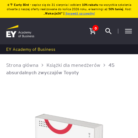
☀️🌴
Early Bird
– zapisz się do 31 sierpnia i odbierz
10% rabatu
na wszystkie szkolenia
otwarte z naszej oferty realizowane do końca 2026 roku, e-learningi aż
50% taniej
. Kod:
„
Wakacje26″ |
Sprawdź szczegóły!
0
EY Academy of Business
Strona główna
Książki dla menedżerów
45
absurdalnych zwyczajów Toyoty