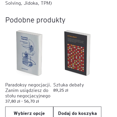
Solving, Jidoka, TPM)
Podobne produkty
Ten
produkt
ma
wiele
wariantów.
Opcje
można
wybrać
na
Paradoksy negocjacji.
Sztuka debaty
stronie
Zanim usiądziesz do
89,25
zł
produktu
stołu negocjacyjnego
Zakres
37,80
zł
–
56,70
zł
cen:
Wybierz opcje
Dodaj do koszyka
od