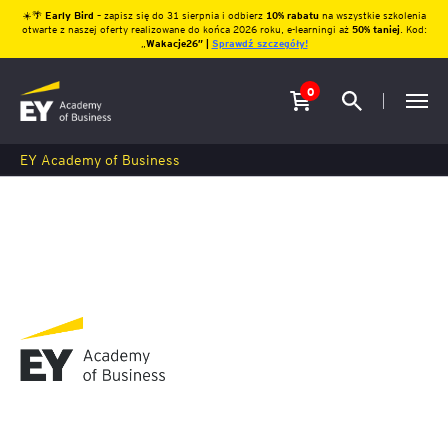
☀️🌴
Early Bird
– zapisz się do 31 sierpnia i odbierz
10% rabatu
na wszystkie szkolenia
otwarte z naszej oferty realizowane do końca 2026 roku, e-learningi aż
50% taniej
. Kod:
„
Wakacje26″ |
Sprawdź szczegóły!
0
EY Academy of Business