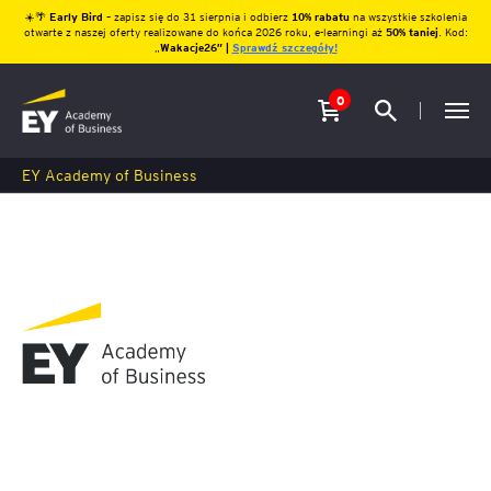
☀️🌴
Early Bird
– zapisz się do 31 sierpnia i odbierz
10% rabatu
na wszystkie szkolenia
otwarte z naszej oferty realizowane do końca 2026 roku, e-learningi aż
50% taniej
. Kod:
„
Wakacje26″ |
Sprawdź szczegóły!
0
EY Academy of Business