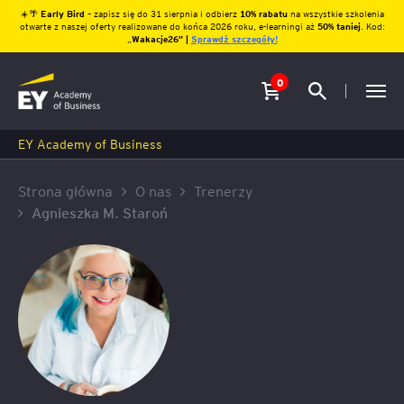
☀️🌴
Early Bird
– zapisz się do 31 sierpnia i odbierz
10% rabatu
na wszystkie szkolenia
otwarte z naszej oferty realizowane do końca 2026 roku, e-learningi aż
50% taniej
. Kod:
„
Wakacje26″ |
Sprawdź szczegóły!
0
EY Academy of Business
Strona główna
O nas
Trenerzy
Agnieszka M. Staroń