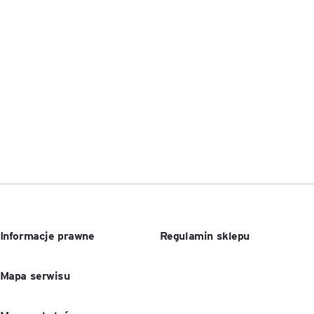
Executive MBA z programem
Zarządzanie Projektami w
Uniwersytecie WSB Merito we
Wrocławiu
Manager ESG
Compliance Manager 2.0 –
narzędzia, technologie i
praktyka
Informacje prawne
Regulamin sklepu
Mapa serwisu