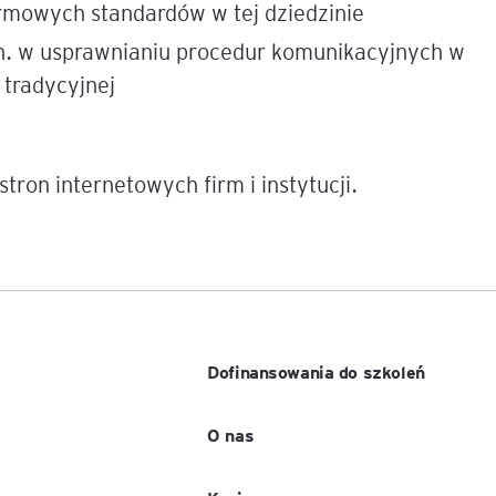
firmowych standardów w tej dziedzinie
n. w usprawnianiu procedur komunikacyjnych w
e
age
 tradycyjnej
tna
stron internetowych firm i instytucji.
cji
ów
Dofinansowania do szkoleń
O nas
ami