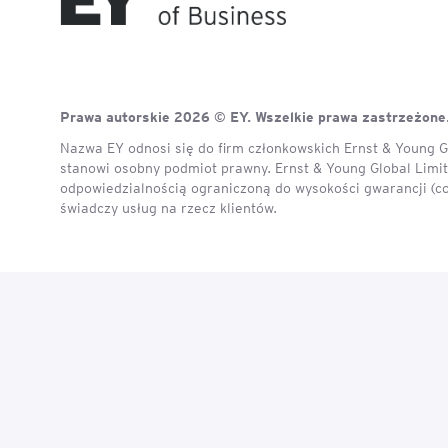
Legal AI – sztuczna intel
dla prawników
Prawa autorskie 2026 © EY. Wszelkie prawa zastrzeżone
Nazwa EY odnosi się do firm członkowskich Ernst & Young Gl
stanowi osobny podmiot prawny. Ernst & Young Global Limite
odpowiedzialnością ograniczoną do wysokości gwarancji (c
świadczy usług na rzecz klientów.