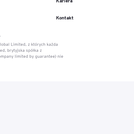
Kariera
igencja
Kontakt
.
obal Limited, z których każda
d, brytyjska spółka z
ompany limited by guarantee) nie