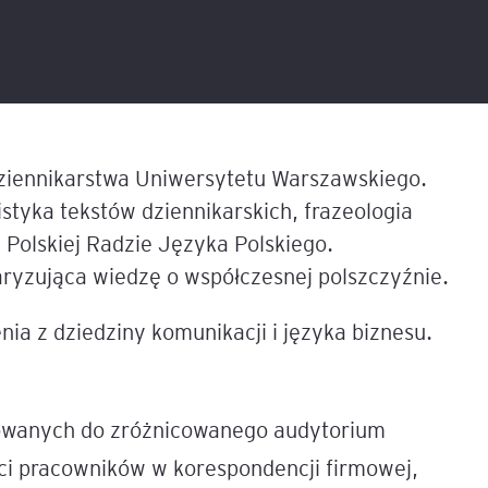
liza
w
tacji i
Sesje coachingowo-
Sales Report
Nowe technologie w controllingu
mentoringowe
cych
T
finansowym
Productive Conflict
Narzędzia diagnostyczne
anie
Inteligencja Emocjonalna 
EQ
Szkolenia inhouse
 z
ziennikarstwa Uniwersytetu Warszawskiego.
owa
 AI
styka tekstów dziennikarskich, frazeologia
e,
ILM72
Polskiej Radzie Języka Polskiego.
Belbin Team Roles
ryzująca wiedzę o współczesnej polszczyźnie.
ną
nesowej
FACET5
a z dziedziny komunikacji i języka biznesu.
dingu –
Insights Discovery
em
esowanych do zróżnicowanego audytorium
TPS (Team Psychological 
nerem
ci pracowników w korespondencji firmowej,
tów