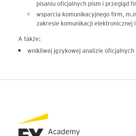
pisaniu oficjalnych pism i przegląd 
Mapa szkoleń
wsparcia komunikacyjnego firm, m.i
AI w Pythonie: Praktyczn
Warsztaty z Large Langu
zakresie komunikacji elektronicznej i
Models
A także:
Chat GPT i AI – Inteligen
analiza danych
wnikliwej językowej analizie oficjalnych 
Prawo sztucznej inteligen
AI w finansach
Agenci AI w praktyce –
Warsztaty dla menedżer
Generatywna AI – prawne
aspekty
AI w zarządzaniu projekt