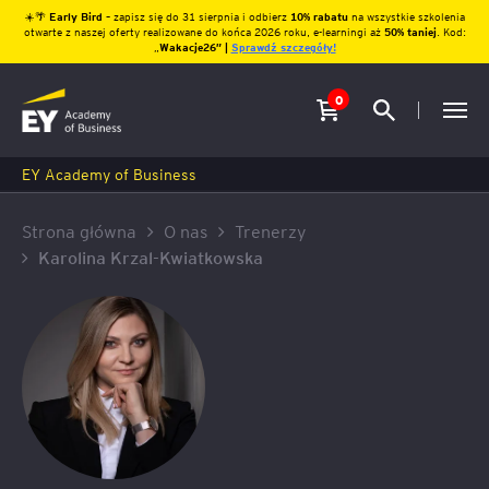
☀️🌴
Early Bird
– zapisz się do 31 sierpnia i odbierz
10% rabatu
na wszystkie szkolenia
otwarte z naszej oferty realizowane do końca 2026 roku, e-learningi aż
50% taniej
. Kod:
„
Wakacje26″ |
Sprawdź szczegóły!
0
EY Academy of Business
Strona główna
O nas
Trenerzy
Karolina Krzal-Kwiatkowska