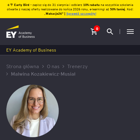
☀️🌴
Early Bird
– zapisz się do 31 sierpnia i odbierz
10% rabatu
na wszystkie szkolenia
otwarte z naszej oferty realizowane do końca 2026 roku, e-learningi aż
50% taniej
. Kod:
„
Wakacje26″ |
Sprawdź szczegóły!
0
EY Academy of Business
Strona główna
O nas
Trenerzy
Malwina Kozakiewicz-Musiał