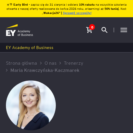
☀️🌴
Early Bird
– zapisz się do 31 sierpnia i odbierz
10% rabatu
na wszystkie szkolenia
otwarte z naszej oferty realizowane do końca 2026 roku, e-learningi aż
50% taniej
. Kod:
„
Wakacje26″ |
Sprawdź szczegóły!
0
EY Academy of Business
Strona główna
O nas
Trenerzy
Maria Krawczyńska-Kaczmarek