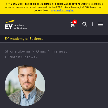
☀️🌴
Early Bird
– zapisz się do 31 sierpnia i odbierz
10% rabatu
na wszystkie szkolenia
otwarte z naszej oferty realizowane do końca 2026 roku, e-learningi aż
50% taniej
. Kod:
„
Wakacje26″ |
Sprawdź szczegóły!
0
EY Academy of Business
Strona główna
O nas
Trenerzy
Piotr Kruczewski