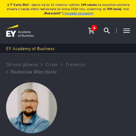
☀️🌴
Early Bird
– zapisz się do 31 sierpnia i odbierz
10% rabatu
na wszystkie szkolenia
otwarte z naszej oferty realizowane do końca 2026 roku, e-learningi aż
50% taniej
. Kod:
„
Wakacje26″ |
Sprawdź szczegóły!
0
EY Academy of Business
Strona główna
O nas
Trenerzy
Radosław Wierzbicki