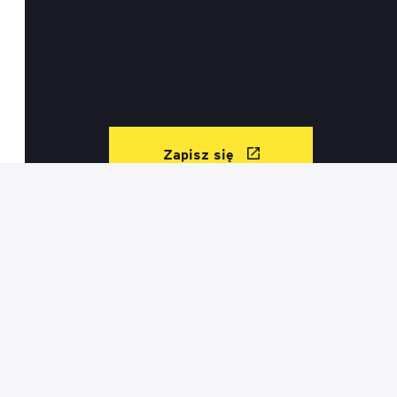
Zapisz się
Kontakt
Informacje prawne
Regulamin sklepu
Mapa serwisu