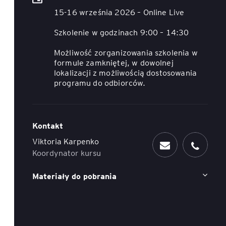
15-16 września 2026 – Online Live
ACCA - Master’s Degree in
Accounting Explained:
Finance and Accounting - SGH
Nieoczywiste przypadki
Szkolenie w godzinach 9:00 – 14:30
księgowe
MSSF w praktyce – studia
Możliwość zorganizowania szkolenia w
podyplomowe
Kawa z Ekspertem
formule zamkniętej, w dowolnej
/ Agile
lokalizacji z możliwością dostosowania
programu do odbiorców.
International Finance – studia
People&Culture – podręczny
podyplomowe
niezbędnik w świecie HR
Audyt wewnętrzny – studia
Tempo Menedżera – znajdź
Kontakt
podyplomowe
własne tempo
Viktoria Karpenko
Koordynator kursu
Master of Business
Administration w Dąbrowie
Górniczej
Materiały do pobrania
Safety)
MBA w jęz. polskim z
Programem Zarządzania
Projektami