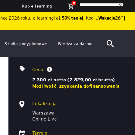
0
Kup e-learning
ońca 2026 roku, e-learningi aż
50% taniej
. Kod: „
Wakacje26″ |
Studia podyplomowe
Wiedza za darmo
ACCA po polsku – Zarządzanie
Dzień Otwarty EY Academy of
Analityka dla HR
finansami i rachunkowość w
Business 2026
Cena
środowisku międzynarodowym
ę
2 300 zł netto (2 829,00 zł brutto)
Akademia WSB
Aktualności
Możliwość uzyskania dofinansowania
ACCA Strategic Professional
ile
Artykuły
Akademia WSB
Lokalizacja
ój
wych
Warszawa
Raporty
ACCA Professional – studia
Online Live
podyplomowe w języku
ń
angielskim - ALK
Webinary
Termin