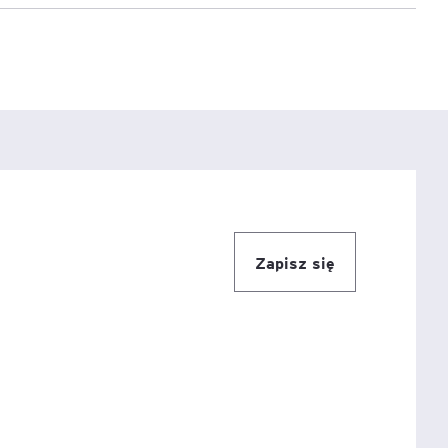
e
age
tna
cji
Zapisz się
ów
ami