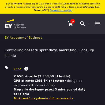
☀️🌴
Early Bird
– zapisz się do 31 sierpnia i odbierz
10% rabatu
na wszystkie szkolenia
otwarte z naszej oferty realizowane do końca 2026 roku, e-learningi aż
50% taniej
. Kod:
„
Wakacje26″ |
Sprawdź szczegóły!
0
EY Academy of Business
Controlling obszaru sprzedaży, marketingu i obsługi
klienta
Cena
2 650 zł netto (3 259,50 zł brutto)
- dostęp do
298 zł netto (366,54 zł brutto)
nagrania szkolenia (2 dni)
Nagranie dostępne przez 3 miesiące od daty
szkolenia
Możliwość uzyskania dofinansowania