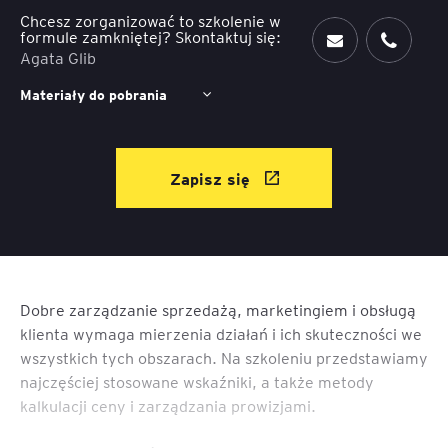
Chcesz zorganizować to szkolenie w
formule zamkniętej? Skontaktuj się:
Agata Glib
Materiały do pobrania
Zapisz się
Dobre zarządzanie sprzedażą, marketingiem i obsługą
klienta wymaga mierzenia działań i ich skuteczności we
wszystkich tych obszarach. Na szkoleniu przedstawiamy
najczęściej stosowane wskaźniki, a także metody
kalkulacji ceny i zarządzania prowizjami.