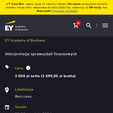
☀️🌴
Early Bird
– zapisz się do 31 sierpnia i odbierz
10% rabatu
na wszystkie szkolenia
otwarte z naszej oferty realizowane do końca 2026 roku, e-learningi aż
50% taniej
. Kod:
„
Wakacje26″ |
Sprawdź szczegóły!
0
EY Academy of Business
Interpretacja sprawozdań finansowych
Cena
3 000 zł netto (3 690,00 zł brutto)
Lokalizacja
Warszawa
Termin