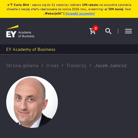
☀️🌴
Early Bird
– zapisz się do 31 sierpnia i odbierz
10% rabatu
na wszystkie szkolenia
otwarte z naszej oferty realizowane do końca 2026 roku, e-learningi aż
50% taniej
. Kod:
„
Wakacje26″ |
Sprawdź szczegóły!
0
EY Academy of Business
Strona główna
O nas
Trenerzy
Jacek Jamroż