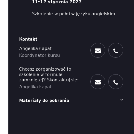
11-12 stycznia 2027
ACCA - Master’s Degree in
Accounting Explained:
Szkolenie w pełni w języku angielskim
Finance and Accounting - SGH
Nieoczywiste przypadki
księgowe
MSSF w praktyce – studia
podyplomowe
Kawa z Ekspertem
/ Agile
Kontakt
Angelika Łapat
International Finance – studia
People&Culture – podręczny
Koordynator kursu
podyplomowe
niezbędnik w świecie HR
Chcesz zorganizować to
Audyt wewnętrzny – studia
Tempo Menedżera – znajdź
szkolenie w formule
podyplomowe
własne tempo
zamkniętej? Skontaktuj się:
Angelika Łapat
Master of Business
Administration w Dąbrowie
Materiały do pobrania
Górniczej
Safety)
MBA w jęz. polskim z
Programem Zarządzania
Projektami