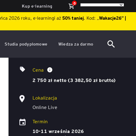
0
Kup e-learning
ońca 2026 roku, e-learningi aż
50% taniej
. Kod: „
Wakacje26″ |
Studia podyplomowe
Wiedza za darmo
ACCA po polsku – Zarządzanie
Dzień Otwarty EY Academy of
Financial Management: Investment
finansami i rachunkowość w
Business 2026
Cena
środowisku międzynarodowym
Appraisal and Business Valuations –
ę
2 750 zł netto (3 382,50 zł brutto)
Akademia WSB
Aktualności
szkolenie z cyklu Finanse w biznesie –
Studia przypadków ze światowej
ACCA Strategic Professional
Lokalizacja
ile
Artykuły
klasy szkół biznesowych
Akademia WSB
Online Live
ój
wych
Raporty
ACCA Professional – studia
Termin
podyplomowe w języku
ń
angielskim - ALK
Webinary
10-11 września 2026