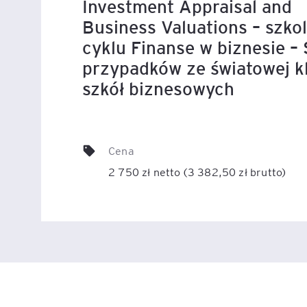
Investment Appraisal and
Business Valuations – szkol
Legal AI – sztuczna intel
cyklu Finanse w biznesie – 
dla prawników
przypadków ze światowej k
szkół biznesowych
Cena
2 750 zł netto (3 382,50 zł brutto)