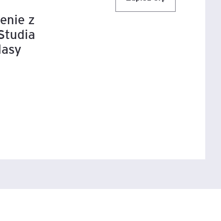
enie z
igencja
Studia
lasy