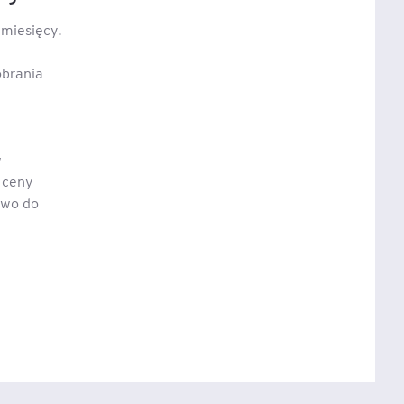
 miesięcy.
obrania
w
 ceny
owo do