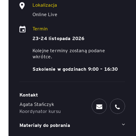
Lokalizacja
ACCA - Master’s Degree in
Accounting Explained:
Finance and Accounting - SGH
Online Live
Nieoczywiste przypadki
księgowe
Termin
MSSF w praktyce – studia
podyplomowe
Kawa z Ekspertem
23-24 listopada 2026
/ Agile
Kolejne terminy zostaną podane
International Finance – studia
People&Culture – podręczny
wkrótce.
podyplomowe
niezbędnik w świecie HR
Szkolenie w godzinach 9:00 – 16:30
Audyt wewnętrzny – studia
Tempo Menedżera – znajdź
podyplomowe
własne tempo
Master of Business
Kontakt
Administration w Dąbrowie
Agata Stańczyk
Górniczej
Koordynator kursu
Safety)
MBA w jęz. polskim z
Materiały do pobrania
Programem Zarządzania
Projektami