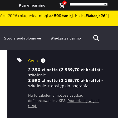
0
Kup e-learning
ońca 2026 roku, e-learningi aż
50% taniej
. Kod: „
Wakacje26″ |
Studia podyplomowe
Wiedza za darmo
ACCA po polsku – Zarządzanie
Dzień Otwarty EY Academy of
MSSF 9 Instrumenty finansowe
finansami i rachunkowość w
Business 2026
Cena
środowisku międzynarodowym
Szkolenie dla banków i instytucji
ę
2 390 zł netto (2 939,70 zł brutto)
-
Akademia WSB
Aktualności
finansowych
szkolenie
2 590 zł netto (3 185,70 zł brutto)
-
ACCA Strategic Professional
ile
szkolenie + dostęp do nagrania
Artykuły
Akademia WSB
ój
wych
Na to szkolenie możesz uzyskać
Raporty
dofinansowanie z KFS.
Dowiedz się więcej
ACCA Professional – studia
tutaj.
podyplomowe w języku
ń
angielskim - ALK
Webinary