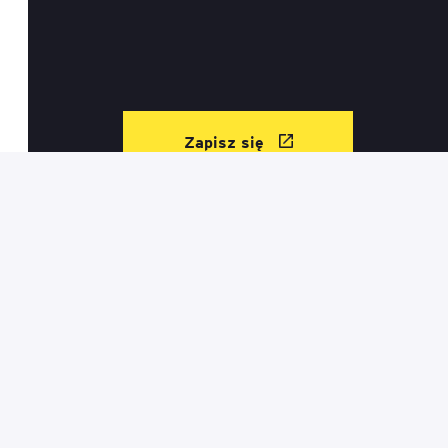
Zapisz się
Kontakt
Informacje prawne
Regulamin sklepu
Mapa serwisu
Mapa szkoleń