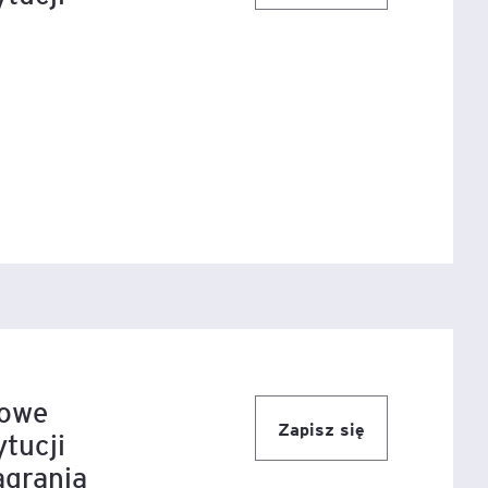
igencja
sowe
Zapisz się
ytucji
agrania