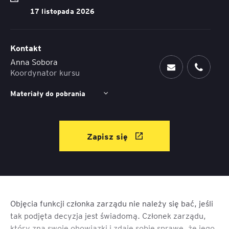
17 listopada 2026
Kontakt
Anna Sobora
Koordynator kursu
Materiały do pobrania
Zapisz się
Objęcia funkcji członka zarządu nie należy się bać, jeśli
tak podjęta decyzja jest świadomą. Członek zarządu,
który zna swoje obowiązki i zdaje sobie sprawę, że jego