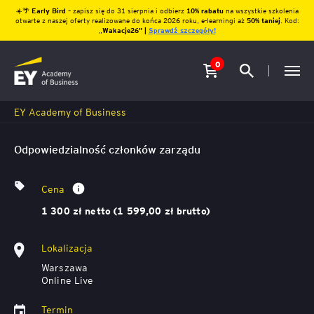
☀️🌴
Early Bird
– zapisz się do 31 sierpnia i odbierz
10% rabatu
na wszystkie szkolenia
otwarte z naszej oferty realizowane do końca 2026 roku, e-learningi aż
50% taniej
. Kod:
„
Wakacje26″ |
Sprawdź szczegóły!
0
EY Academy of Business
Odpowiedzialność członków zarządu
Cena
1 300 zł netto (1 599,00 zł brutto)
Lokalizacja
Warszawa
Online Live
Termin