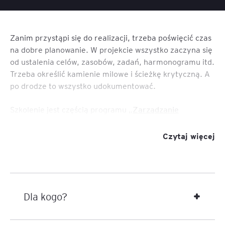
Zanim przystąpi się do realizacji, trzeba poświęcić czas
na dobre planowanie. W projekcie wszystko zaczyna się
od ustalenia celów, zasobów, zadań, harmonogramu itd.
Trzeba określić kamienie milowe i ścieżkę krytyczną. A
po drodze to wszystko udokumentować.
Szkolenie jest częścią programu „
Zarządzanie
projektami
”.
Czytaj więcej
Dla kogo?