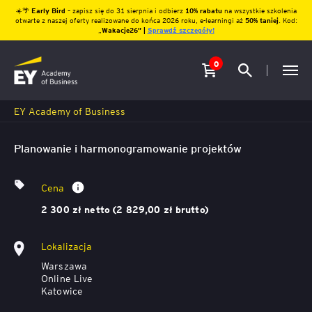
☀️🌴
Early Bird
– zapisz się do 31 sierpnia i odbierz
10% rabatu
na wszystkie szkolenia
otwarte z naszej oferty realizowane do końca 2026 roku, e-learningi aż
50% taniej
. Kod:
„
Wakacje26″ |
Sprawdź szczegóły!
0
EY Academy of Business
Planowanie i harmonogramowanie projektów
Cena
2 300 zł netto (2 829,00 zł brutto)
Lokalizacja
Warszawa
Online Live
Katowice