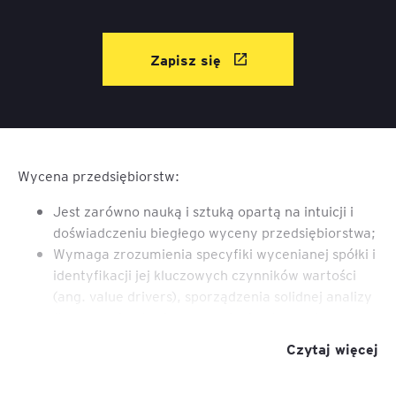
Zapisz się
Wycena przedsiębiorstw:
Jest zarówno nauką i sztuką opartą na intuicji i
doświadczeniu biegłego wyceny przedsiębiorstwa;
Wymaga zrozumienia specyfiki wycenianej spółki i
identyfikacji jej kluczowych czynników wartości
(ang. value drivers), sporządzenia solidnej analizy
finansowej, a także zrozumienia otoczenia
analizowanej spółki (sytuacja makroekonomiczna,
Czytaj więcej
analiza branży, analiza konkurencyjna)
Stanowi często wyzwanie dla kadry