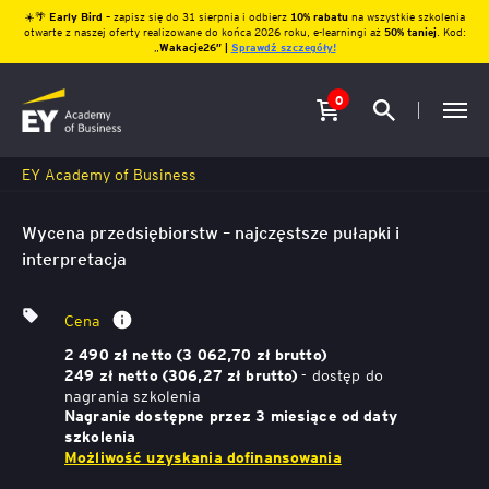
☀️🌴
Early Bird
– zapisz się do 31 sierpnia i odbierz
10% rabatu
na wszystkie szkolenia
otwarte z naszej oferty realizowane do końca 2026 roku, e-learningi aż
50% taniej
. Kod:
„
Wakacje26″ |
Sprawdź szczegóły!
0
EY Academy of Business
Wycena przedsiębiorstw – najczęstsze pułapki i
interpretacja
Cena
2 490 zł netto (3 062,70 zł brutto)
- dostęp do
249 zł netto (306,27 zł brutto)
nagrania szkolenia
Nagranie dostępne przez 3 miesiące od daty
szkolenia
Możliwość uzyskania dofinansowania