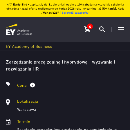
☀️🌴
Early Bird
– zapisz się do 31 sierpnia i odbierz
10% rabatu
na wszystkie szkolenia
otwarte z naszej oferty realizowane do końca 2026 roku, e-learningi aż
50% taniej
. Kod:
„
Wakacje26″ |
Sprawdź szczegóły!
0
EY Academy of Business
Zarządzanie pracą zdalną i hybrydową – wyzwania i
rozwiązania HR
Cena
Lokalizacja
Warszawa
Termin
Szkolenie organizujemy wyłącznie na zamówienie w