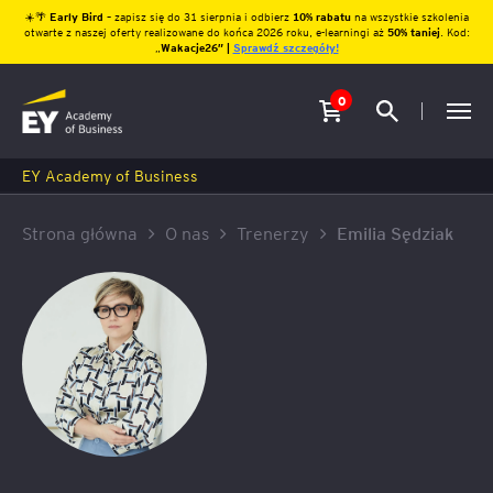
☀️🌴
Early Bird
– zapisz się do 31 sierpnia i odbierz
10% rabatu
na wszystkie szkolenia
otwarte z naszej oferty realizowane do końca 2026 roku, e-learningi aż
50% taniej
. Kod:
„
Wakacje26″ |
Sprawdź szczegóły!
0
EY Academy of Business
Strona główna
O nas
Trenerzy
Emilia Sędziak