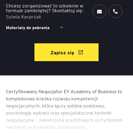
Chcesz zorganizować to szkolenie w
formule zamkniętej? Skontaktuj się:
Sylwia Kacprzak
Materiały do pobrania
Zapisz się
Certyfikowany Negocjator EY Academy of Business to
kompleksowa ścieżka rozwoju kompetencji
negocjacyjnych, która łączy solidne podstawy,
psychologię wpływu oraz specjalistyczne techniki
negocjacyjne – zakończona prestiżowym certyfikatem
cenionym w środowisku biznesowym.