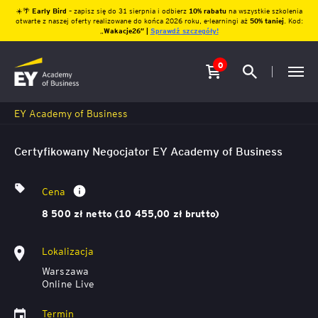
☀️🌴
Early Bird
– zapisz się do 31 sierpnia i odbierz
10% rabatu
na wszystkie szkolenia
otwarte z naszej oferty realizowane do końca 2026 roku, e-learningi aż
50% taniej
. Kod:
„
Wakacje26″ |
Sprawdź szczegóły!
0
EY Academy of Business
Certyfikowany Negocjator EY Academy of Business
Cena
8 500 zł netto (10 455,00 zł brutto)
Lokalizacja
Warszawa
Online Live
Termin