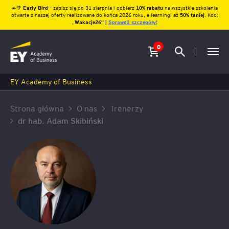
☀️🌴
Early Bird
– zapisz się do 31 sierpnia i odbierz
10% rabatu
na wszystkie szkolenia
otwarte z naszej oferty realizowane do końca 2026 roku, e-learningi aż
50% taniej
. Kod:
„
Wakacje26″ |
Sprawdź szczegóły!
0
EY Academy of Business
Strona główna
O nas
Trenerzy
dr hab. Adam Skibiński