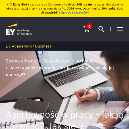
☀️🌴
Early Bird
– zapisz się do 31 sierpnia i odbierz
10% rabatu
na wszystkie szkolenia
otwarte z naszej oferty realizowane do końca 2026 roku, e-learningi aż
50% taniej
. Kod:
„
Wakacje26″ |
Sprawdź szczegóły!
0
EY Academy of Business
Strona główna
Baza wiedzy
Artykuły
Asertywność w pracy – jak ją rozwijać? Jak się jej
nauczyć?
Asertywność w pracy – jak ją
rozwijać? Jak się jej