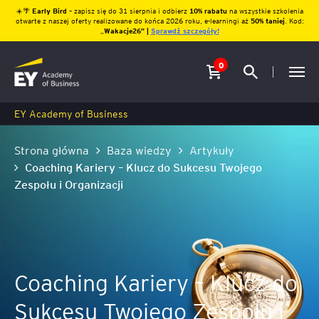
☀️🌴
Early Bird
– zapisz się do 31 sierpnia i odbierz
10% rabatu
na wszystkie szkolenia
otwarte z naszej oferty realizowane do końca 2026 roku, e-learningi aż
50% taniej
. Kod:
„
Wakacje26″ |
Sprawdź szczegóły!
0
EY Academy of Business
Strona główna
Baza wiedzy
Artykuły
Coaching Kariery – Klucz do Sukcesu Twojego
Zespołu i Organizacji
Coaching Kariery – Klucz do
Sukcesu Twojego Zespołu i