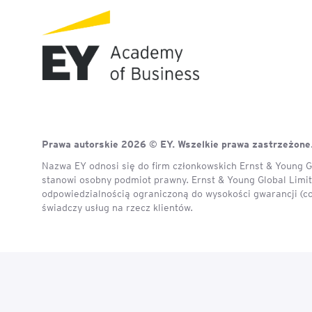
Mapa szkoleń
AI w Pythonie: Praktyczn
Warsztaty z Large Langu
Models
Chat GPT i AI – Inteligen
analiza danych
Prawa autorskie 2026 © EY. Wszelkie prawa zastrzeżone
Prawo sztucznej inteligen
Nazwa EY odnosi się do firm członkowskich Ernst & Young Gl
stanowi osobny podmiot prawny. Ernst & Young Global Limite
AI w finansach
odpowiedzialnością ograniczoną do wysokości gwarancji (c
świadczy usług na rzecz klientów.
Agenci AI w praktyce –
Warsztaty dla menedżer
Generatywna AI – prawne
aspekty
AI w zarządzaniu projekt