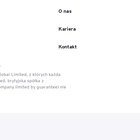
O nas
e
age
Kariera
tna
Kontakt
.
cji
obal Limited, z których każda
d, brytyjska spółka z
ompany limited by guarantee) nie
ów
ami