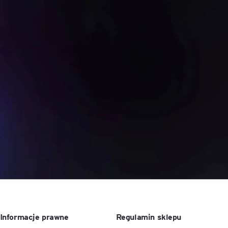
ACCA - Master’s Degree in
Accounting Explained:
Finance and Accounting - SGH
Nieoczywiste przypadki
księgowe
MSSF w praktyce – studia
podyplomowe
Kawa z Ekspertem
/ Agile
International Finance – studia
People&Culture – podręczny
podyplomowe
niezbędnik w świecie HR
Audyt wewnętrzny – studia
Tempo Menedżera – znajdź
podyplomowe
własne tempo
Master of Business
Administration w Dąbrowie
Górniczej
Safety)
MBA w jęz. polskim z
Programem Zarządzania
Informacje prawne
Regulamin sklepu
Projektami