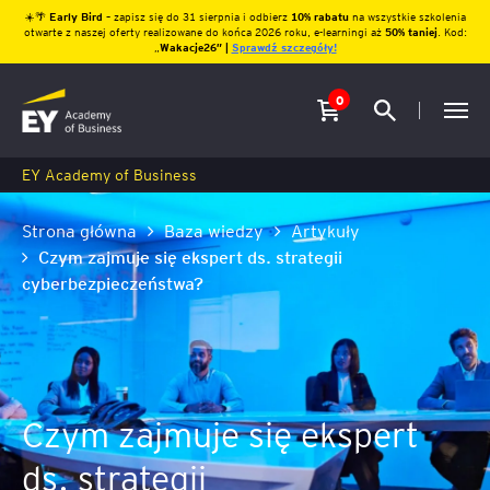
☀️🌴
Early Bird
– zapisz się do 31 sierpnia i odbierz
10% rabatu
na wszystkie szkolenia
otwarte z naszej oferty realizowane do końca 2026 roku, e-learningi aż
50% taniej
. Kod:
„
Wakacje26″ |
Sprawdź szczegóły!
0
EY Academy of Business
Strona główna
Baza wiedzy
Artykuły
Czym zajmuje się ekspert ds. strategii
cyberbezpieczeństwa?
Czym zajmuje się ekspert
ds. strategii