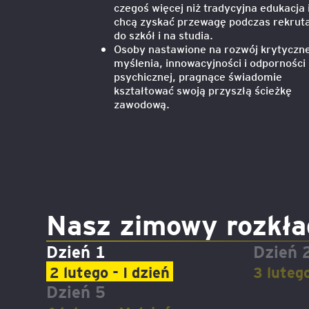
czegoś więcej niż tradycyjna edukacja 
chcą zyskać przewagę podczas rekruta
do szkół i na studia.
Legal AI – sztuczna intel
Osoby nastawione na rozwój krytyczn
dla prawników
myślenia, innowacyjności i odporności
psychicznej, pragnące świadomie
kształtować swoją przyszłą ścieżkę
zawodową.
Nasz zimowy rozkła
Dzień 1
Dzień 
2 lutego - I dzień
3 lutego
Dzień 5