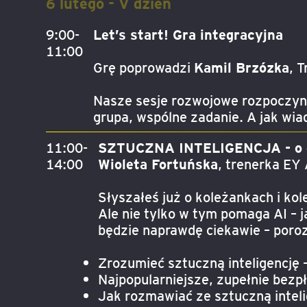
6 lutego - V dzień
9:00-
Let’s start! Gra integracyjna
11:00
Grę poprowadzi
Kamil Brzózka
, 
Nasze sesje rozwojowe rozpoczynam
grupa, wspólne zadanie. A jak wia
11:00-
SZTUCZNA INTELIGENCJA - o co
14:00
Wioleta Fortuńska
, trenerka EY
Słyszałeś już o koleżankach i kol
Ale nie tylko w tym pomaga AI – 
będzie naprawdę ciekawie – poroz
Zrozumieć sztuczną inteligencję –
Najpopularniejsze, zupełnie bezpł
Jak rozmawiać ze sztuczną intelig