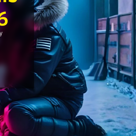
6
ACCA - Master’s Degree in
Accounting Explained:
Finance and Accounting - SGH
Nieoczywiste przypadki
księgowe
MSSF w praktyce – studia
y
podyplomowe
Kawa z Ekspertem
/ Agile
International Finance – studia
People&Culture – podręczny
podyplomowe
niezbędnik w świecie HR
Audyt wewnętrzny – studia
Tempo Menedżera – znajdź
podyplomowe
własne tempo
Master of Business
Administration w Dąbrowie
Górniczej
Safety)
MBA w jęz. polskim z
Programem Zarządzania
Projektami