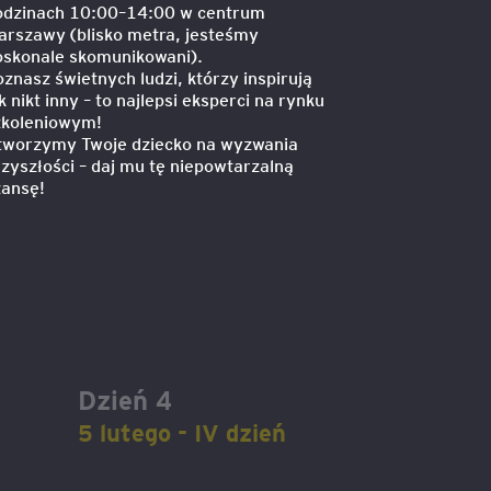
odzinach 10:00–14:00 w centrum
arszawy (blisko metra, jesteśmy
oskonale skomunikowani).
znasz świetnych ludzi, którzy inspirują
k nikt inny – to najlepsi eksperci na rynku
zkoleniowym!
tworzymy Twoje dziecko na wyzwania
zyszłości – daj mu tę niepowtarzalną
zansę!
Dzień 4
5 lutego - IV dzień