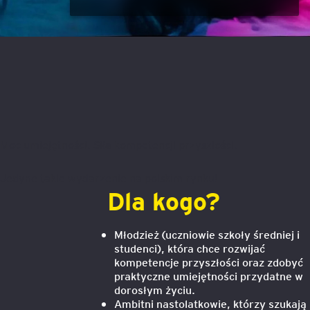
Mapa szkoleń
AI w Pythonie: Praktyczn
Warsztaty z Large Langu
Models
Chat GPT i AI – Inteligen
analiza danych
Moc umiejętności. Siła kompetencji przyszłości.
Prawo sztucznej inteligen
Jedyne takie wydarzenie na polskim rynku!
AI w finansach
Dla kogo?
Agenci AI w praktyce –
Warsztaty dla menedżer
Młodzież (uczniowie szkoły średniej i
studenci), która chce rozwijać
kompetencje przyszłości oraz zdobyć
Generatywna AI – prawne
praktyczne umiejętności przydatne w
aspekty
dorosłym życiu.
Ambitni nastolatkowie, którzy szukają
AI w zarządzaniu projekt