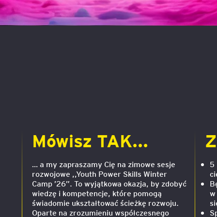
e
age
tna
cji
Mówisz TAK...
Z
ów
… a my zapraszamy Cię na zimowe sesje
5
rozwojowe ,,Youth Power Skills Winter
c
Camp ’26”. To wyjątkowa okazja, by zdobyć
B
wiedzę i kompetencje, które pomogą
w
świadomie ukształtować ścieżkę rozwoju.
s
Oparte na zrozumieniu współczesnego
S
ami