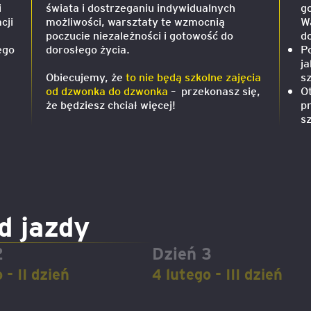
i
świata i dostrzeganiu indywidualnych
g
cji
możliwości, warsztaty te wzmocnią
W
igencja
poczucie niezależności i gotowość do
d
ego
dorosłego życia.
Po
ja
Obiecujemy, że
to nie będą szkolne zajęcia
s
od dzwonka do dzwonka
– przekonasz się,
O
że będziesz chciał więcej!
pr
s
d jazdy
2
Dzień 3
 - II dzień
4 lutego - III dzień