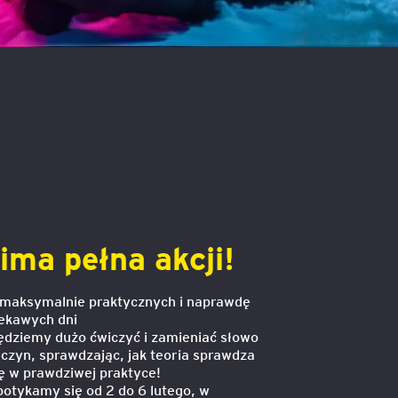
Executive MBA z programem
Zarządzanie Projektami w
Uniwersytecie WSB Merito we
Wrocławiu
Manager ESG
Compliance Manager 2.0 –
narzędzia, technologie i
praktyka
ima pełna akcji!
 maksymalnie praktycznych i naprawdę
iekawych dni
ędziemy dużo ćwiczyć i zamieniać słowo
 czyn, sprawdzając, jak teoria sprawdza
ię w prawdziwej praktyce!
potykamy się od 2 do 6 lutego, w