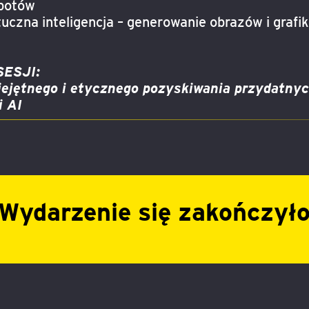
tbotów
czna inteligencja – generowanie obrazów i grafi
ESJI:
ejętnego i etycznego pozyskiwania przydatnych 
i AI
Wydarzenie się zakończył