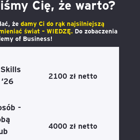
iśmy Cię, że warto?
dać, że
damy Ci do rąk najsilniejszą
zmieniać świat – WIEDZĘ.
Do zobaczenia
emy of Business!
Skills
2100 zł netto
 ‘26
osób -
obą
4000 zł netto
ub