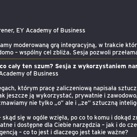
Trener, EY Academy of Business
y moderowaną grą integracyjną, w trakcie której
domo – wspólny cel zbliża. Sesja pozwoli przełam
 cały ten szum? Sesja z wykorzystaniem nar
 Academy of Business
egach, którym pracę zaliczeniową napisała sztuczn
jak jeszcze ją wykorzystać, prywatnie i zawodowo,
mawiamy nie tylko „o” ale i „ze” sztuczną intelig
 skąd się w ogóle wzięła, po co to komu i dokąd 
atne i dostępne dla Ciebie narzędzia – jak i do c
encją – co to jest i dlaczego jest takie ważne?