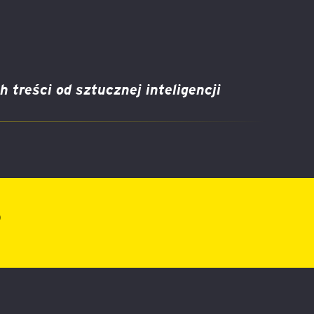
k
treści od sztucznej inteligencji
o