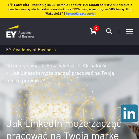
☀️🌴
Early Bird
– zapisz się do 31 sierpnia i odbierz
10% rabatu
na wszystkie szkolenia
otwarte z naszej oferty realizowane do końca 2026 roku, e-learningi aż
50% taniej
. Kod:
„
Wakacje26″ |
Sprawdź szczegóły!
0
EY Academy of Business
Strona główna
Baza wiedzy
Aktualności
Jak LinkedIn może zacząć pracować na Twoją
markę prawnika?
Jak LinkedIn może zacząć
pracować na Twoją markę