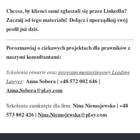
Chcesz, by klienci sami zgłaszali się przez LinkedIn?
Zacznij od tego materiału!
Dołącz i uporządkuj swój
profil już dziś.
Porozmawiaj o ciekawych projektach dla prawników z
naszymi konsultantami
:
Szkolenia otwarte oraz
program mentoringowy Leading
Anna Sobora | +48 572 002 646 |
Lawyer
:
Anna.Sobora@pl
.ey.com
Nina Niemojewska | +48
Szkolenia zamknięte dla firm:
573 802 426 |
Nina.Niemojewska@pl
.ey.com