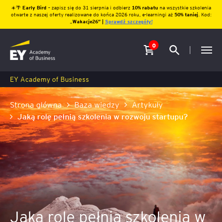
☀️🌴
Early Bird
– zapisz się do 31 sierpnia i odbierz
10% rabatu
na wszystkie szkolenia
otwarte z naszej oferty realizowane do końca 2026 roku, e-learningi aż
50% taniej
. Kod:
„
Wakacje26″ |
Sprawdź szczegóły!
0
EY Academy of Business
Strona główna
Baza wiedzy
Artykuły
Jaką rolę pełnią szkolenia w rozwoju startupu?
Jaką rolę pełnią szkolenia w