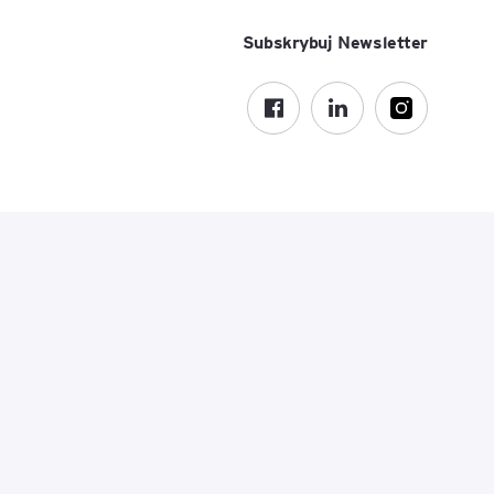
ACCA - Master’s Degree in
Accounting Explained:
Subskrybuj Newsletter
Finance and Accounting - SGH
Nieoczywiste przypadki
księgowe
MSSF w praktyce – studia
podyplomowe
Kawa z Ekspertem
/ Agile
International Finance – studia
People&Culture – podręczny
podyplomowe
niezbędnik w świecie HR
Audyt wewnętrzny – studia
Tempo Menedżera – znajdź
podyplomowe
własne tempo
Master of Business
Administration w Dąbrowie
Górniczej
Safety)
MBA w jęz. polskim z
Programem Zarządzania
Projektami