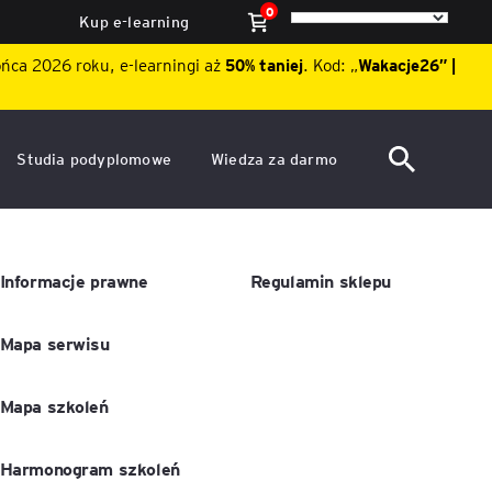
0
Kup e-learning
ońca 2026 roku, e-learningi aż
50% taniej
. Kod: „
Wakacje26″ |
Studia podyplomowe
Wiedza za darmo
ACCA po polsku – Zarządzanie
Dzień Otwarty EY Academy of
finansami i rachunkowość w
Business 2026
środowisku międzynarodowym
ę
Informacje prawne
Regulamin sklepu
Akademia WSB
Aktualności
Mapa serwisu
ACCA Strategic Professional
ile
Artykuły
Akademia WSB
ój
wych
Mapa szkoleń
Raporty
ACCA Professional – studia
podyplomowe w języku
ń
angielskim - ALK
Webinary
Harmonogram szkoleń