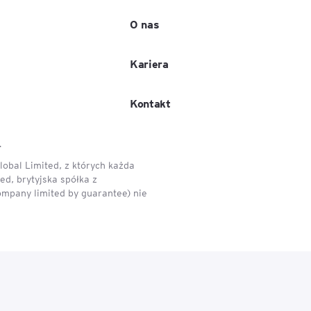
O nas
e
age
Kariera
tna
Kontakt
.
cji
obal Limited, z których każda
d, brytyjska spółka z
ompany limited by guarantee) nie
ów
ami