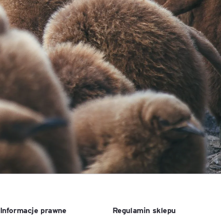
ACCA - Master’s Degree in
Accounting Explained:
Finance and Accounting - SGH
Nieoczywiste przypadki
księgowe
MSSF w praktyce – studia
podyplomowe
Kawa z Ekspertem
/ Agile
International Finance – studia
People&Culture – podręczny
podyplomowe
niezbędnik w świecie HR
Audyt wewnętrzny – studia
Tempo Menedżera – znajdź
podyplomowe
własne tempo
Master of Business
Administration w Dąbrowie
Górniczej
Safety)
MBA w jęz. polskim z
Programem Zarządzania
Informacje prawne
Regulamin sklepu
Projektami