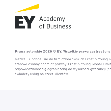
Mapa szkoleń
AI w Pythonie: Praktyczn
Warsztaty z Large Langu
Models
Chat GPT i AI – Inteligen
analiza danych
Prawa autorskie 2026 © EY. Wszelkie prawa zastrzeżone
Prawo sztucznej inteligen
Nazwa EY odnosi się do firm członkowskich Ernst & Young Gl
stanowi osobny podmiot prawny. Ernst & Young Global Limite
AI w finansach
odpowiedzialnością ograniczoną do wysokości gwarancji (c
świadczy usług na rzecz klientów.
Agenci AI w praktyce –
Warsztaty dla menedżer
Generatywna AI – prawne
aspekty
AI w zarządzaniu projekt