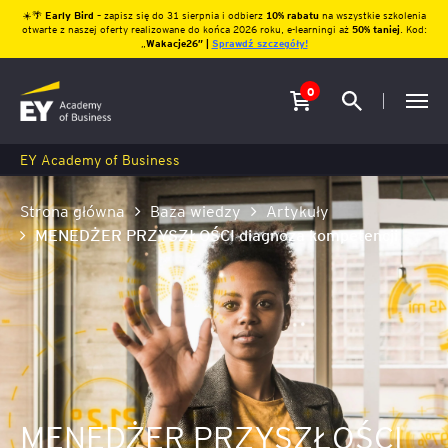
☀️🌴
Early Bird
– zapisz się do 31 sierpnia i odbierz
10% rabatu
na wszystkie szkolenia
otwarte z naszej oferty realizowane do końca 2026 roku, e-learningi aż
50% taniej
. Kod:
„
Wakacje26″ |
Sprawdź szczegóły!
0
EY Academy of Business
Strona główna
Baza wiedzy
Artykuły
MENEDŻER PRZYSZŁOŚCI diagnoza kompetencji
MENEDŻER PRZYSZŁOŚCI