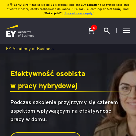
☀️🌴
Early Bird
– zapisz się do 31 sierpnia i odbierz
10% rabatu
na wszystkie szkolenia
otwarte z naszej oferty realizowane do końca 2026 roku, e-learningi aż
50% taniej
. Kod:
„
Wakacje26″ |
Sprawdź szczegóły!
0
EY Academy of Business
Efektywność osobista
w pracy hybrydowej
Podczas szkolenia przyjrzymy się czterem
aspektom wpływającym na efektywność
pracy w domu.