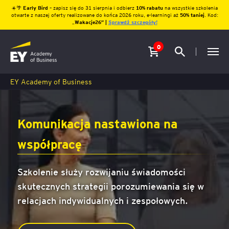
☀️🌴
Early Bird
– zapisz się do 31 sierpnia i odbierz
10% rabatu
na wszystkie szkolenia
otwarte z naszej oferty realizowane do końca 2026 roku, e-learningi aż
50% taniej
. Kod:
„
Wakacje26″ |
Sprawdź szczegóły!
0
EY Academy of Business
Komunikacja nastawiona na
współpracę
Szkolenie służy rozwijaniu świadomości
skutecznych strategii porozumiewania się w
relacjach indywidualnych i zespołowych.