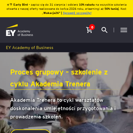
☀️🌴
Early Bird
– zapisz się do 31 sierpnia i odbierz
10% rabatu
na wszystkie szkolenia
otwarte z naszej oferty realizowane do końca 2026 roku, e-learningi aż
50% taniej
. Kod:
„
Wakacje26″ |
Sprawdź szczegóły!
0
EY Academy of Business
Proces grupowy – szkolenie z
cyklu Akademia Trenera
Akademia Trenera to cykl warsztatów
doskonalenia umiejętności przygotowania i
prowadzenia szkoleń.