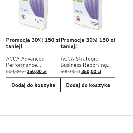
Promocja 30%! 150 zł
Promocja 30%! 150 zł
taniej!
taniej!
ACCA Advanced
ACCA Strategic
Performance
Business Reporting
Management (APM) –
(SBR) – Printed
Pierwotna
Aktualna
Pierwotna
Aktualna
350,00
zł
350,00
zł
500,00
zł
500,00
zł
Printed Version
Version (Study Text,
cena
cena
cena
cena
(Study Text, Exam
Exam Kit, Pocket
Dodaj do koszyka
Dodaj do koszyka
wynosiła:
wynosi:
wynosiła:
wynosi:
Kit, Pocket Notes)
Notes)
500,00 zł.
350,00 zł.
500,00 zł.
350,00 zł.