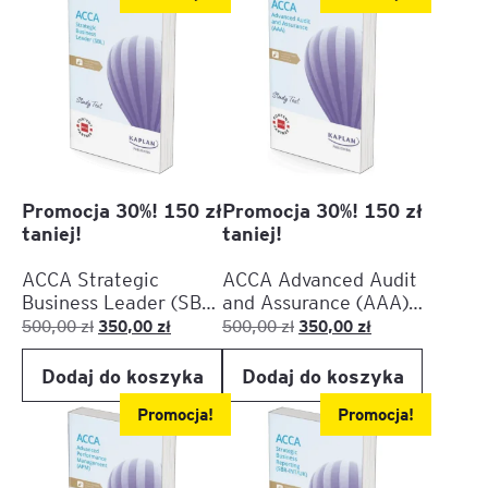
Promocja 30%! 150 zł
Promocja 30%! 150 zł
taniej!
taniej!
ACCA Strategic
ACCA Advanced Audit
Business Leader (SBL)
and Assurance (AAA) –
– Printed Version
Printed Version
Pierwotna
Aktualna
Pierwotna
Aktualna
350,00
zł
350,00
zł
500,00
zł
500,00
zł
(Study Text, Exam
(Study Text, Exam
cena
cena
cena
cena
Kit, Pocket Notes)
Kit, Pocket Notes)
Dodaj do koszyka
Dodaj do koszyka
wynosiła:
wynosi:
wynosiła:
wynosi:
500,00 zł.
350,00 zł.
500,00 zł.
350,00 zł.
Promocja!
Promocja!