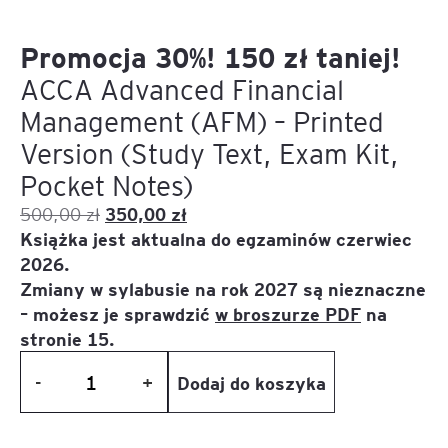
Promocja 30%! 150 zł taniej!
ACCA Advanced Financial
Management (AFM) – Printed
Version (Study Text, Exam Kit,
Pocket Notes)
Pierwotna
Aktualna
350,00
zł
500,00
zł
cena
cena
Książka jest aktualna do egzaminów czerwiec
wynosiła:
wynosi:
2026.
500,00 zł.
350,00 zł.
Zmiany w sylabusie na rok 2027 są nieznaczne
– możesz je sprawdzić
w broszurze PDF
na
stronie 15.
Dodaj do koszyka
-
+
ilość
Promocja
30%!