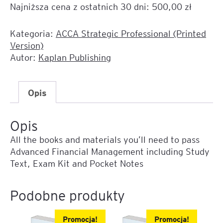
Najniższa cena z ostatnich 30 dni:
500,00
zł
150
zł
taniej!ACCA
Kategoria:
ACCA Strategic Professional (Printed
Advanced
Version)
Financial
Autor:
Kaplan Publishing
Management
(AFM)
–
Opis
Printed
Version
Opis
(Study
All the books and materials you’ll need to pass
Text,
Advanced Financial Management including Study
Exam
Text, Exam Kit and Pocket Notes
Kit,
Pocket
Notes)
Podobne produkty
Promocja!
Promocja!