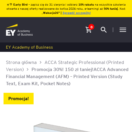
☀️🌴
Early Bird
– zapisz się do 31 sierpnia i odbierz
10% rabatu
na wszystkie szkolenia
otwarte z naszej oferty realizowane do końca 2026 roku, e-learningi aż
50% taniej
. Kod:
„
Wakacje26″ |
Sprawdź szczegóły!
0
EY Academy of Business
Strona główna
ACCA Strategic Professional (Printed
Version)
Promocja 30%! 150 zł taniej!ACCA Advanced
Financial Management (AFM) – Printed Version (Study
Text, Exam Kit, Pocket Notes)
Promocja!