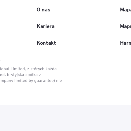
O nas
Mapa
Kariera
Mapa
Kontakt
Har
.
obal Limited, z których każda
d, brytyjska spółka z
ompany limited by guarantee) nie