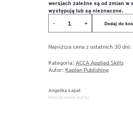
liza
w
wersjach zależne są od zmian w 
tacji i
Sesje coachingowo-
Sales Report
występują lub są nieznaczne.
Nowe technologie w controllingu
mentoringowe
cych
T
finansowym
-
Productive Conflict
+
Dodaj do ko
ilość
Narzędzia diagnostyczne
ACCA
anie
Inteligencja Emocjonalna 
Financial
EQ
Szkolenia inhouse
Najniższa cena z ostatnich 30 dni:
 z
Accounting
owa
 AI
(FA)
e,
ILM72
–
Kategoria:
ACCA Applied Skills
Digital
Autor:
Kaplan Publishing
Belbin Team Roles
Version
ną
Kontakt
(Study
nesowej
FACET5
Text,
Angelika Łapat
Koordynator kursu
Exam
dingu –
Insights Discovery
Kit)
em
TPS (Team Psychological 
nerem
tów