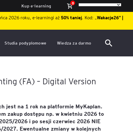
0
Kup e-learning
ońca 2026 roku, e-learningi aż
50% taniej
. Kod: „
Wakacje26″ |
Studia podyplomowe
Wiedza za darmo
ACCA po polsku – Zarządzanie
Dzień Otwarty EY Academy of
finansami i rachunkowość w
Business 2026
środowisku międzynarodowym
ę
ing (FA) – Digital Version
Akademia WSB
Aktualności
ACCA Strategic Professional
ile
Artykuły
Akademia WSB
ój
wych
h jest na 1 rok na platformie MyKaplan.
Raporty
tem zakup dostępu np. w kwietniu 2026 to
ACCA Professional – studia
podyplomowe w języku
 2025/2026 i po sesji czerwiec 2026 NIE
ń
angielskim - ALK
Webinary
6/2027. Ewentualne zmiany w kolejnych