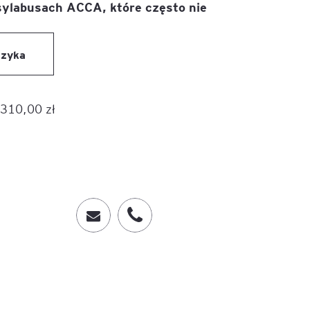
sylabusach ACCA, które często nie
ACCA - Master’s Degree in
Accounting Explained:
Finance and Accounting - SGH
Nieoczywiste przypadki
księgowe
szyka
MSSF w praktyce – studia
podyplomowe
Kawa z Ekspertem
/ Agile
310,00
zł
International Finance – studia
People&Culture – podręczny
podyplomowe
niezbędnik w świecie HR
Audyt wewnętrzny – studia
Tempo Menedżera – znajdź
podyplomowe
własne tempo
Master of Business
Administration w Dąbrowie
Górniczej
Safety)
MBA w jęz. polskim z
Programem Zarządzania
Projektami