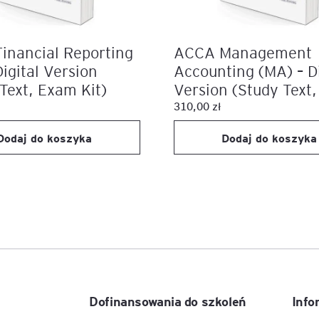
igencja
inancial Reporting
ACCA Management
Digital Version
Accounting (MA) – Di
Text, Exam Kit)
Version (Study Text
Kit)
310,00
zł
Dodaj do koszyka
Dodaj do koszyka
Dofinansowania do szkoleń
Info