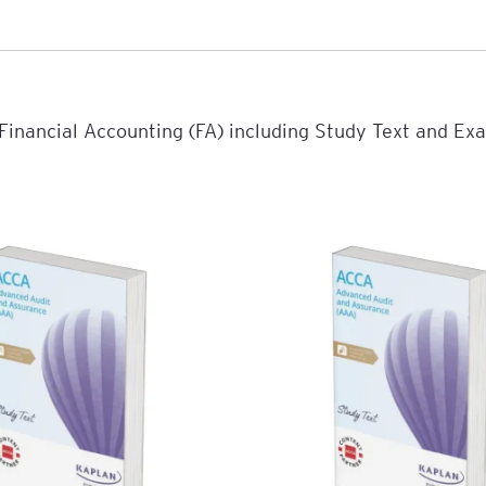
e
age
 Financial Accounting (FA) including Study Text and Ex
tna
cji
ów
ami