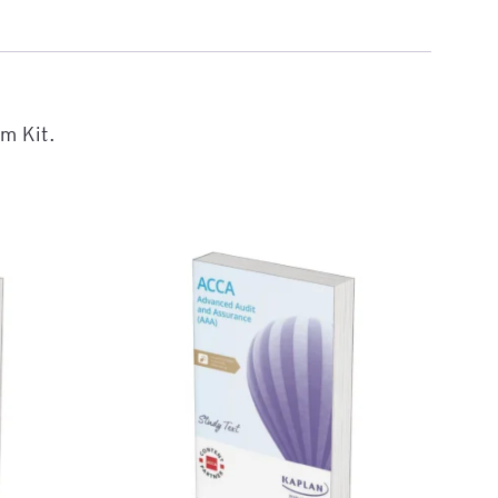
Executive MBA z programem
Zarządzanie Projektami w
Uniwersytecie WSB Merito we
Wrocławiu
am Kit.
Manager ESG
Compliance Manager 2.0 –
narzędzia, technologie i
praktyka