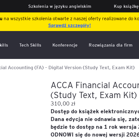
Szkolenia w języku angielskim
Kup książkę
tu
na wszystkie szkolenia otwarte z naszej oferty realizowane do k
Sprawdź szczegóły!
ills
Tech Skills
Konferencje
Rozwiązania dla firm
owe
Forum Data Strategy
Integracja Poziom Wyżej
Development Center
Talenty Gallupa
al Accounting (FA) – Digital Version (Study Text, Exam Kit)
e i
stwo
GBS
chingowo-
Konferencja Bezpieczeństwo
E-learningi szyte na miar
Assessment Center
MTQ (Mental Toughness
ACCA Financial Account
gowe
360°
Questionnaire)
(Study Text, Exam Kit)
ie
j
ów
a
Expert Talks
Ocena 360
u –
vel)
 diagnostyczne
Konferencja AI Literacy w
RMP Reiss Motivation Prof
310,00
zł
organizacji
Projekty wspierające rozw
Badanie potrzeb rozwojo
Dostęp do książek elektronicznyc
kadr
(diagnoza kompetencji)
DISC
Dana edycja nie odnawia się, za
procesie
Forum Managerów Podatków
iznesu
będzie to dostęp na 1 rok wersja
Dofinansowania do szkole
Work of Leaders
ODNOWI się do nowej wersji 202
Forum Liderów Księgowości