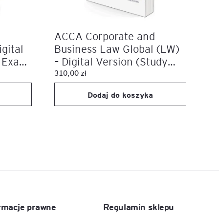
ACCA Corporate and
gital
Business Law Global (LW)
, Exam
– Digital Version (Study
Text, Exam Kit)
310,00
zł
Dodaj do koszyka
rmacje prawne
Regulamin sklepu