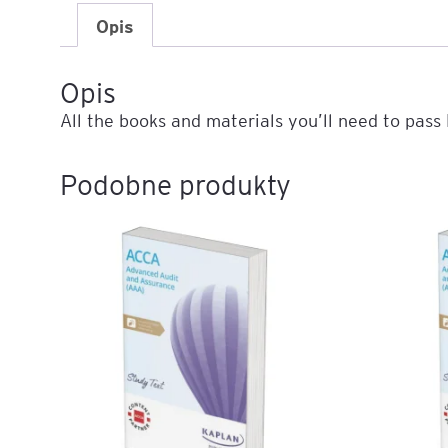
Opis
Mapa szkoleń
AI w Pythonie: Praktyczn
Warsztaty z Large Langu
Opis
Models
All the books and materials you’ll need to pass
Chat GPT i AI – Inteligen
analiza danych
Podobne produkty
Prawo sztucznej inteligen
AI w finansach
Agenci AI w praktyce –
Warsztaty dla menedżer
Generatywna AI – prawne
aspekty
AI w zarządzaniu projekt