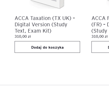
Legal AI – sztuczna intel
ACCA Taxation (TX UK) –
ACCA F
dla prawników
Digital Version (Study
(FR) – 
Text, Exam Kit)
(Study 
310,00
zł
310,00
zł
Dodaj do koszyka