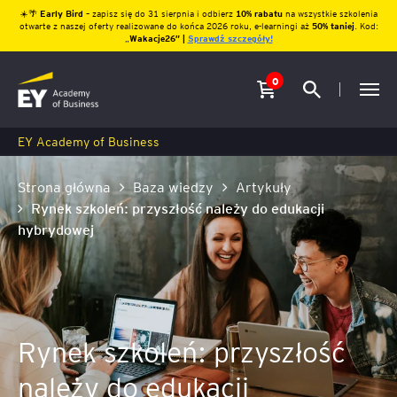
☀️🌴
Early Bird
– zapisz się do 31 sierpnia i odbierz
10% rabatu
na wszystkie szkolenia
otwarte z naszej oferty realizowane do końca 2026 roku, e-learningi aż
50% taniej
. Kod:
„
Wakacje26″ |
Sprawdź szczegóły!
0
EY Academy of Business
Strona główna
Baza wiedzy
Artykuły
Rynek szkoleń: przyszłość należy do edukacji
hybrydowej
Rynek szkoleń: przyszłość
należy do edukacji